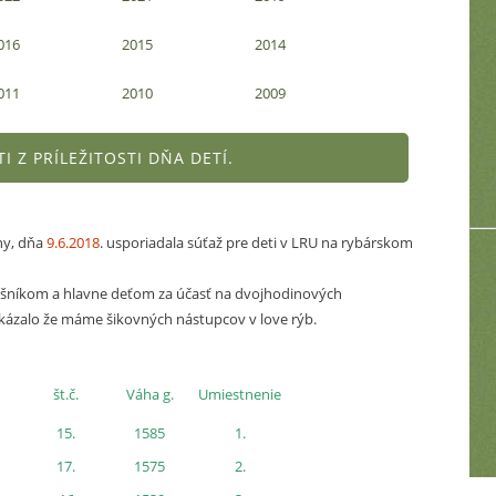
016
2015
2014
011
2010
2009
I Z PRÍLEŽITOSTI DŇA DETÍ.
ny, dňa
9.6.2018
. usporiadala súťaž pre deti v LRU na rybárskom
ušníkom a hlavne deťom za účasť na dvojhodinových
ukázalo že máme šikovných nástupcov v love rýb.
št.č.
Váha g.
Umiestnenie
15.
1585
1.
17.
1575
2.