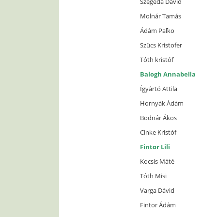
Szegeda Dávid
Molnár Tamás
Ádám Paľko
Szücs Kristofer
Tóth kristóf
Balogh Annabella
Ígyártó Attila
Hornyák Ádám
Bodnár Ákos
Cinke Kristóf
Fintor Lili
Kocsis Máté
Tóth Misi
Varga Dávid
Fintor Ádám