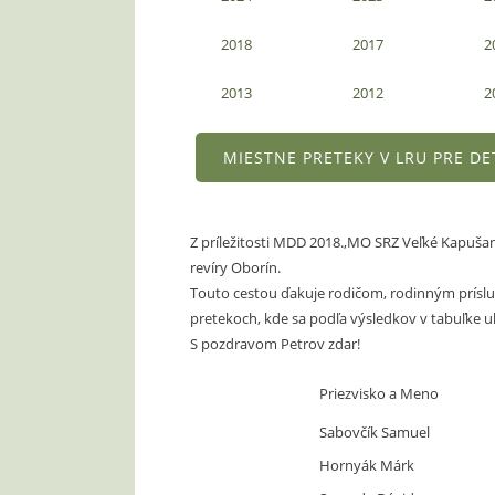
2018
2017
2
2013
2012
2
MIESTNE PRETEKY V LRU PRE DET
Z príležitosti MDD 2018.,MO SRZ Veľké Kapuša
revíry Oborín.
Touto cestou ďakuje rodičom, rodinným prísl
pretekoch, kde sa podľa výsledkov v tabuľke 
S pozdravom Petrov zdar!
Priezvisko a Meno
Sabovčík Samuel
Hornyák Márk