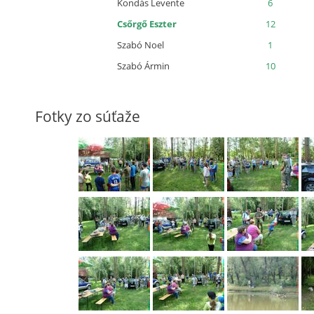
Kondás Levente
6
Csőrgő Eszter
12
Szabó Noel
1
Szabó Ármin
10
Fotky zo súťaže