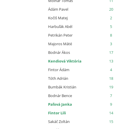
Molnár Tomáš
11
Ádám Pavel
20
Kočiš Matej
2
Harbuľák Abél
5
Petrikán Peter
8
Majoros Máté
3
Bodnár Ákos
17
Kendiová Viktória
13
Fintor Ádám
4
Tóth Adrián
18
Bumbák Kristián
19
Bodnár Bence
7
Paľová Janka
9
Fintor Lili
14
Sakáč Zoltán
15