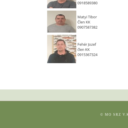
0918589380
Matyi Tibor
Člen KK
0907587382
Fehér Jozef
člen KK
0915367324
© MO SRZ V.