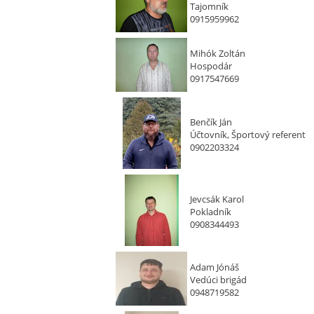
Tajomník
0915959962
Mihók Zoltán
Hospodár
0917547669
Benčík Ján
Účtovník, Športový referent
0902203324
Jevcsák Karol
Pokladník
0908344493
Adam Jónáš
Vedúci brigád
0948719582