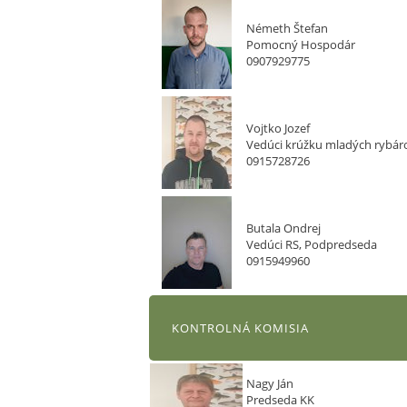
Németh Štefan
Pomocný Hospodár
0907929775
Vojtko Jozef
Vedúci krúžku mladých rybáro
0915728726
Butala Ondrej
Vedúci RS, Podpredseda
0915949960
KONTROLNÁ KOMISIA
Nagy Ján
Predseda KK